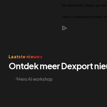
dat webwinkels voldoen aan alle 
Indien u ondersteuning hierbij n
]]>
Laatste nieuws
Ontdek meer Dexport ni