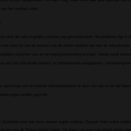
g van het contract uiten.
n
jn door de vele mogelijke variaties erg gecompliceerd. Het probleem ligt in 
n het verschil van de wensen van de online retailers wie met de retourkoste
mogelijke varianten van de herroepingstoelichting bestaan. Verder wordt bewee
 aan het individuele product- en bestelsituatie aangepaste – herroepingsins
 oplossing voor de meeste onlinehandelaren te duur zou zijn en de tijd daar
oplossingen worden gezocht.
 Duitsland moet aan deze nieuwe regels voldoen. Dexport helpt online retailers
ieren voor de Duitse (online) markt. Op basis van een individueel advies door