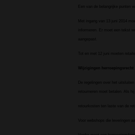
Een van de belangrijke punten w
Met ingang van 13 juni 2014 moe
informeren. Er moet een tekst w
aangepast.
Tot en met 12 juni moeten retail
Wijzigingen herroepingsrecht
De regelingen over het uitsluite
retourneren moet betalen. Als hij 
retourkosten ten laste van de re
Voor webshops die leveringen aan
Verder moet een herroepingsform