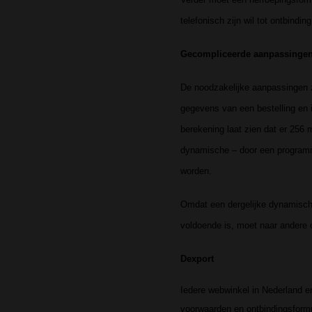
telefonisch zijn wil tot ontbindin
Gecompliceerde aanpassinge
De noodzakelijke aanpassingen zi
gegevens van een bestelling en i
berekening laat zien dat er 256 
dynamische – door een programma
worden.
Omdat een dergelijke dynamische
voldoende is, moet naar andere 
Dexport
Iedere webwinkel in Nederland en
voorwaarden en ontbindingsformul