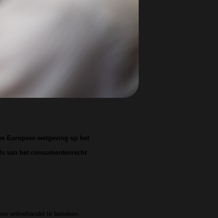
uwe Europese wetgeving op het
els van het consumentenrecht
e onlinehandel te bereiken.