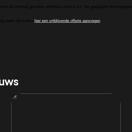
door de overheid gestelde wettelijke eisen m.b.t. het gewijzigde herroepingsr
odig heeft dan kunt u
hier een vrijblijvende offerte aanvragen
.
euws