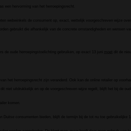
as een hervorming van het herroepingsrecht.
ten webwinkels de consument op, exact, wettelijk voorgeschreven wijze over
orden gebruikt die afhankelijk van de concrete omstandigheden en wensen van
ers de oude herroepingstoelichting gebruiken, op exact 13 juni
moet
dit de nieu
n van het herroepingsrecht zijn veranderd. Ook kan de online retailer op voorh
dit niet uitdrukkelijk en op de voorgeschreven wijze regelt, blijft het bij de ou
tailer komen.
 Duitse consumenten bieden, blijft de termijn bij de tot nu toe gebruikelijke 
ulier worden aangeboden. De klant mag, maar hoeft daar geen gebruik van te