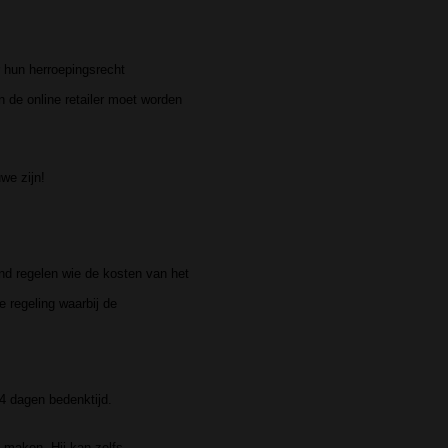
 hun herroepingsrecht
 de online retailer moet worden
we zijn!
and regelen wie de kosten van het
de regeling waarbij de
14 dagen bedenktijd.
 maken. Hij kan zelfs