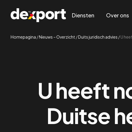
Diensten
Over ons
Homepagina
/
Nieuws – Overzicht
/
Duits juridisch advies
/
U heef
U heeft no
Duitse h