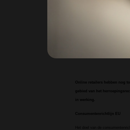
Online retailers hebben nog t
gebied van het herroepingsre
in werking.
Consumentenrichtlijn EU
Het doel van de consumentenric