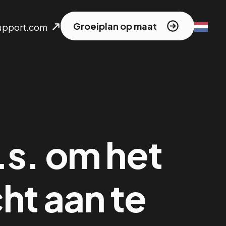
Groeiplan op maat
upport.com
a.s. om het
ht aan te