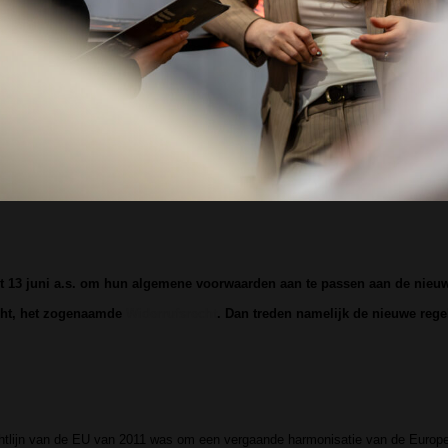
ot 13 juni a.s. om hun algemene voorwaarden aan te passen aan de nie
cht, het zogenaamde
Widerrufsrecht
. Dan treden namelijk de nieuwe reg
htlijn van de EU van 2011 was om een vergaande harmonisatie van de Europes