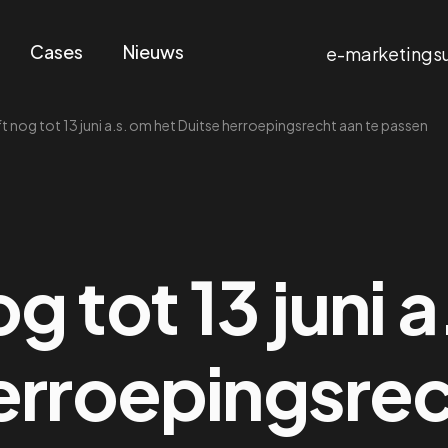
Cases
Nieuws
e-marketings
t nog tot 13 juni a.s. om het Duitse herroepingsrecht aan te passen
g tot 13 juni 
erroepingsrec