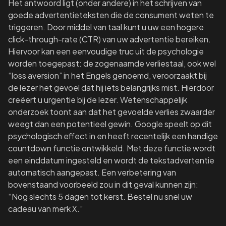
Het antwoord ligt (onder andere) in het schrijven van
goede advertentieteksten die de consument weten te
triggeren. Door middel van taal kunt u uw een hogere
click-through-rate (CTR) van uw advertentie bereiken.
Hiervoor kan een eenvoudige truc uit de psychologie
worden toegepast: de zogenaamde verliestaal, ook wel
“loss aversion” in het Engels genoemd, veroorzaakt bij
de lezer het gevoel dat hij iets belangrijks mist. Hierdoor
creëert u urgentie bij de lezer. Wetenschappelijk
onderzoek toont aan dat het gevoelde verlies zwaarder
weegt dan een potentieel gewin. Google speelt op dit
psychologisch effect in en heeft recentelijk een handige
countdown functie ontwikkeld. Met deze functie wordt
een einddatum ingesteld en wordt de tekstadvertentie
automatisch aangepast. Een verbetering van
bovenstaand voorbeeld zou in dit geval kunnen zijn:
“Nog slechts 5 dagen tot kerst. Bestel nu snel uw
cadeau van merk X.”