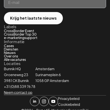
*
Krijg het laatste nieuws
Labels
CrossBorder Event
CrossBorder Top 30
e-marketingsupport
Informatie
Cases
Diensten
Nieuws
Over ons
Alle vacatures
Locaties
Bunnik HQ
Amsterdam
Groeneweg 23
Surinameplein 6
3981 CK Bunnik
1058 GP Amsterdam
+31 (0)88 339 76 78
Neem contact op
Privacybeleid
Cookiebeleid