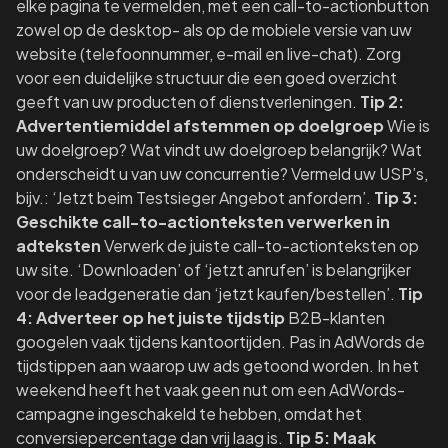
elke pagina te vermelden, met een call-to-actionbutton
zowel op de desktop- als op de mobiele versie van uw
website (telefoonnummer, e-mail en live-chat). Zorg
voor een duidelijke structuur die een goed overzicht
geeft van uw producten of dienstverleningen.
Tip 2:
Advertentiemiddel afstemmen op doelgroep
Wie is
uw doelgroep? Wat vindt uw doelgroep belangrijk? Wat
onderscheidt u van uw concurrentie? Vermeld uw USP’s,
bijv.: ‘Jetzt beim Testsieger Angebot anfordern’.
Tip 3:
Geschikte call-to-actionteksten verwerken in
adteksten
Verwerk de juiste call-to-actionteksten op
uw site. ‘Downloaden’ of ‘jetzt anrufen’ is belangrijker
voor de leadgeneratie dan ‘jetzt kaufen/bestellen’.
Tip
4: Adverteer op het juiste tijdstip
B2B-klanten
googelen vaak tijdens kantoortijden. Pas in AdWords de
tijdstippen aan waarop uw ads getoond worden. In het
weekend heeft het vaak geen nut om een AdWords-
campagne ingeschakeld te hebben, omdat het
conversiepercentage dan vrij laag is.
Tip 5: Maak