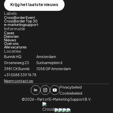
Krijg het laatste nieuws
Labels
CrossBorder Event
CrossBorder Top 30
e-marketingsupport
Informatie
Cases
Diensten
Nieuws
Over ons
Alle vacatures
Locaties
Bunnik HQ
Amsterdam
Groeneweg 23
Surinameplein 6
3981 CK Bunnik
1058 GP Amsterdam
+31 (0)88 339 76 78
Neem contact op
Privacybeleid
Cookiebeleid
©2026 – Part of E-Marketing Support B.V.