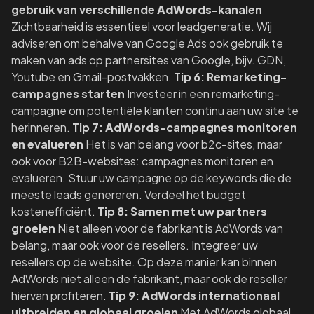
gebruik van verschillende
AdWords
-kanalen
Zichtbaarheid is essentieel voor leadgeneratie. Wij
adviseren om behalve van Google Ads ook gebruik te
maken van ads op partnersites van Google, bijv. GDN,
Youtube en Gmail-postvakken.
Tip 6: Remarketing-
campagnes starten
Investeer in een remarketing-
campagne om potentiële klanten continu aan uw site te
herinneren.
Tip 7:
AdWords
-campagnes monitoren
en
evalueren
Het is van belang voor b2c-sites, maar
ook voor B2B-websites: campagnes monitoren en
evalueren. Stuur uw campagne op de keywords die de
meeste leads genereren. Verdeel het budget
kostenefficiënt.
Tip 8: Samen met uw partners
groeien
Niet alleen voor de fabrikant is AdWords van
belang, maar ook voor de resellers. Integreer uw
resellers op de website. Op deze manier kan binnen
AdWords niet alleen de fabrikant, maar ook de reseller
hiervan profiteren.
Tip
9
:
AdWords
internationaal
uitbreiden
en
globaal groeien
Met AdWords globaal