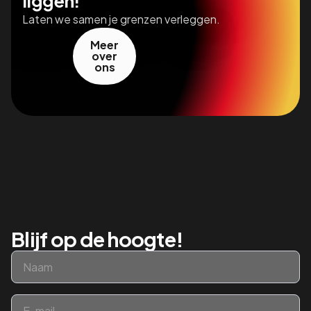
liggen!
Laten we samen je grenzen verleggen.
Meer
over
ons
Blijf op de hoogte!
Naam
*
Email
*