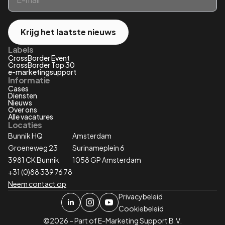
Krijg het laatste nieuws
Labels
CrossBorder Event
CrossBorder Top 30
e-marketingsupport
Informatie
Cases
Diensten
Nieuws
Over ons
Alle vacatures
Locaties
Bunnik HQ
Amsterdam
Groeneweg 23
Surinameplein 6
3981 CK Bunnik
1058 GP Amsterdam
+31 (0)88 339 76 78
Neem contact op
Privacybeleid
Cookiebeleid
©2026 – Part of E-Marketing Support B.V.