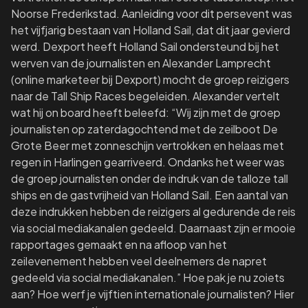
Noorse Frederikstad. Aanleiding voor dit persevent was
het vijfjarig bestaan van Holland Sail, dat dit jaar gevierd
werd. Dexport heeft Holland Sail ondersteund bij het
werven van de journalisten en Alexander Lamprecht
(online marketeer bij Dexport) mocht de groep reizigers
naar de Tall Ship Races begeleiden. Alexander vertelt
wat hij on board heeft beleefd: “Wij zijn met de groep
journalisten op zaterdagochtend met de zeilboot De
Grote Beer met zonneschijn vertrokken en helaas met
regen in Harlingen gearriveerd. Ondanks het weer was
de groep journalisten onder de indruk van de talloze tall
ships en de gastvrijheid van Holland Sail. Een aantal van
deze indrukken hebben de reizigers al gedurende de reis
via social mediakanalen gedeeld. Daarnaast zijn er mooie
rapportages gemaakt en na afloop van het
zeilevenement hebben veel deelnemers de napret
gedeeld via social mediakanalen.” Hoe pak je nu zoiets
aan? Hoe werf je vijftien internationale journalisten? Hier