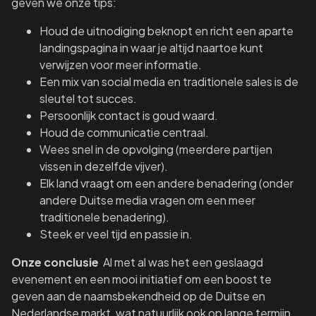
geven we onze tips:
Houd de uitnodiging beknopt en richt een aparte
landingspagina in waar je altijd naartoe kunt
verwijzen voor meer informatie.
Een mix van social media en traditionele sales is de
sleutel tot succes.
Persoonlijk contact is goud waard.
Houd de communicatie centraal.
Wees snel in de opvolging (meerdere partijen
vissen in dezelfde vijver).
Elk land vraagt om een andere benadering (onder
andere Duitse media vragen om een meer
traditionele benadering).
Steek er veel tijd en passie in.
Onze conclusie
Al met al was het een geslaagd
evenement en een mooi initiatief om een boost te
geven aan de naamsbekendheid op de Duitse en
Nederlandse markt, wat natuurlijk ook op lange termijn