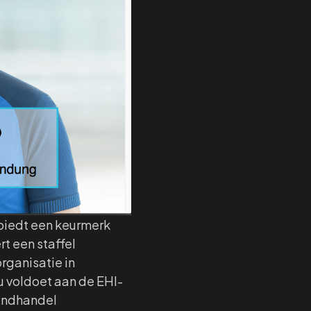
iedt een keurmerk
t een staffel
rganisatie in
 u voldoet aan de EHI-
andhandel