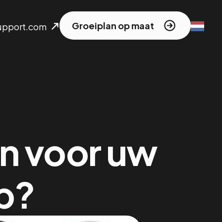
Groeiplan op maat
upport.com
en voor uw
p?