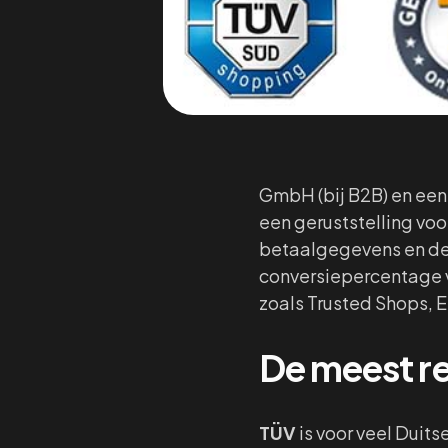
GmbH (bij B2B) en ee
een geruststelling vo
betaalgegevens en de 
conversiepercentage 
zoals Trusted Shops, E
De meest r
TÜV
is voor veel Duit