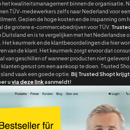
p het kwaliteitsmanagement binnen de organisatie. Na
men TÜV-medewerkers zelfs naar Nederland voor een 
fillment. Gezien de hoge kosten en de inspanning om 
ral de grotere e-commercebedrijven voor TÜV.
Truste
 Duitsland en is te vergelijken met het Nederlandse 
 Het keurmerk en de klantbeoordelingen die hier wo
wen van de klant. Het keurmerk zorgt ervoor dat cons
val van geschillen of wanneer producten niet gelever
 klanten gerust om een aankoop te doen. Trusted Shops
itsland vaak een goede optie.
Bij Trusted Shopt krijg
er u
via deze link
aanmeldt!