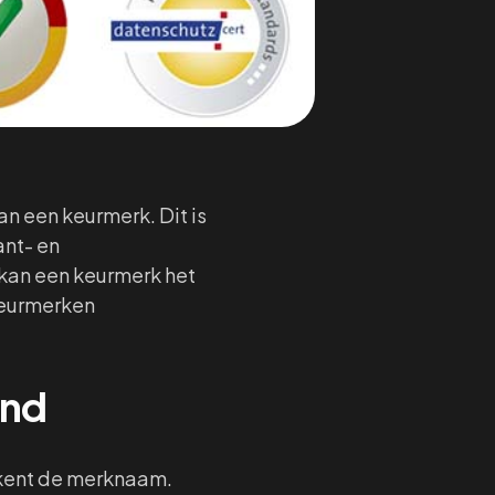
n een keurmerk. Dit is
ant- en
kan een keurmerk het
keurmerken
and
 kent de merknaam.