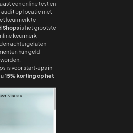
ast een online test en
audit op locatie met
het keurmerk te
d Shops
is het grootste
online keurmerk
rden achtergelaten
umenten hun geld
d worden.
 is voor start-ups in
t u 15% korting op het