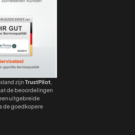
sland zijn
TrustPilot
,
 dat de beoordelingen
 een uitgebreide
 is de goedkopere