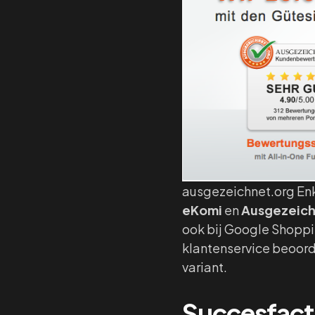
ausgezeichnet.org Enk
e
Komi
en
Ausgezeich
ook bij Google Shoppin
klantenservice beoord
variant.
Succesfacto