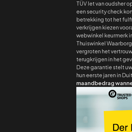
TÜV let van oudsher o
een security check ko
betrekking tot het ful
verkrijgen kiezen voo
webwinkel keurmerk in
Thuiswinkel Waarborg.
vergroten het vertrou
terugkrijgen in het ge
Deze garantie stelt uw
hun eerste jaren in Du
maandbedrag wanne