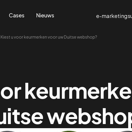
Cases
Nieuws
e-marketings
/
Kiest u voor keurmerken voor uw Duitse webshop?
oor keurmerk
uitse websho