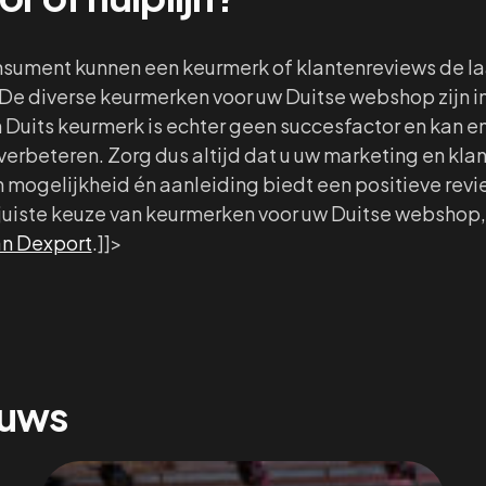
onsument kunnen een keurmerk of klantenreviews de l
e diverse keurmerken voor uw Duitse webshop zijn in
n Duits keurmerk is echter geen succesfactor en kan e
erbeteren. Zorg dus altijd dat u uw marketing en kla
 mogelijkheid én aanleiding biedt een positieve revie
 juiste keuze van keurmerken voor uw Duitse websho
an Dexport
.]]>
euws