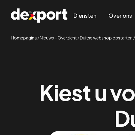
Diensten
Over ons
Homepagina
/
Nieuws – Overzicht
/
Duitse webshop opstarten
Kiest u v
D