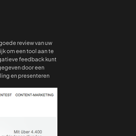
 goede review van uw
ijk om een tool aan te
egatieve feedback kunt
tgegeven door een
ling en presenteren