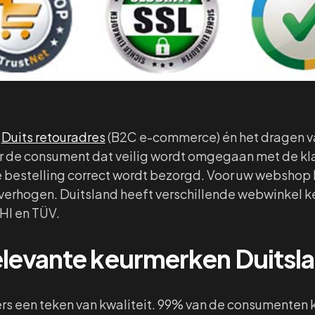
n
Duits retouradres
(B2C e-commerce) én het dragen va
or de consument dat veilig wordt omgegaan met de kl
bestelling correct wordt bezorgd. Voor uw webshop 
verhogen. Duitsland heeft verschillende webwinkel 
HI en TÜV.
elevante keurmerken Duitsl
sers een teken van kwaliteit. 99% van de consumenten