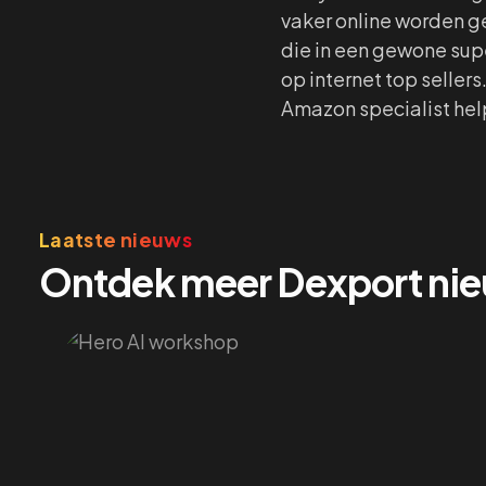
vaker online worden g
die in een gewone super
op internet top selle
Amazon specialist help
Laatste nieuws
Ontdek meer Dexport ni