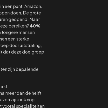
 in een punt: Amazon.
appen doen. De grote
uren geopend. Maar
 deze bereiken?
40%
n
Jongere mensen
rmen een sterke
oep door uitstraling,
it dat deze doelgroep
cten zijn bepalende
arkt
na meer dan de helft
zon zijn ook nog
 vooral specialiteiten