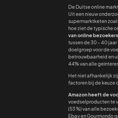
De Duitse online mark
Uit een nieuw onderzo
supermarktketen zoal
hoe ziet de typische o
van online bezoeker
tussen de 30 – 40 jaar
doelgroep voor de voe
betrouwbaarheid en ui
44% van alle geïntere
Het niet afhankelijk z
factoren bij de keuze
Amazon heeft de voo
voedselproducten te v
(53 %) van alle bezoe
Ebay en Gourmondo goed