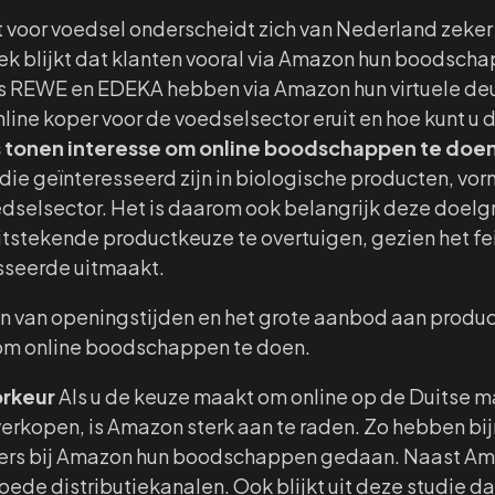
t voor voedsel onderscheidt zich van Nederland zeker
ek blijkt dat klanten vooral via Amazon hun boodsch
s REWE en EDEKA hebben via Amazon hun virtuele de
nline koper voor de voedselsector eruit en hoe kunt u
s tonen interesse om online boodschappen te doe
 die geïnteresseerd zijn in biologische producten, vo
dselsector. Het is daarom ook belangrijk deze doelgr
tstekende productkeuze te overtuigen, gezien het fe
sseerde uitmaakt.
ijn van openingstijden en het grote aanbod aan produ
 om online boodschappen te doen.
rkeur
Als u de keuze maakt om online op de Duitse m
erkopen, is Amazon sterk aan te raden. Zo hebben bij
kers bij Amazon hun boodschappen gedaan. Naast Ama
e distributiekanalen. Ook blijkt uit deze studie dat