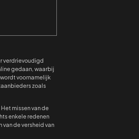
r verdrievoudigd
line gedaan, waarbij
t wordt voornamelijk
taanbieders zoals
. Het missen van de
chts enkele redenen
 van de versheid van