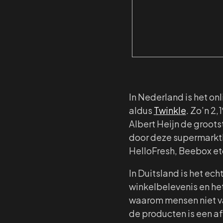
In Nederland is het o
aldus
Twinkle
. Zo’n 2
Albert Heijn de groots
door deze supermarktk
HelloFresh, Beebox etc
In Duitsland is het ec
winkelbelevenis en het
waarom mensen niet v
de producten is een a