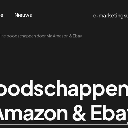
es
Nieuws
e-marketings
line boodschappen doen via Amazon & Ebay
boodschappen 
Amazon & Eba