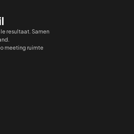
l
ale resultaat. Samen
and.