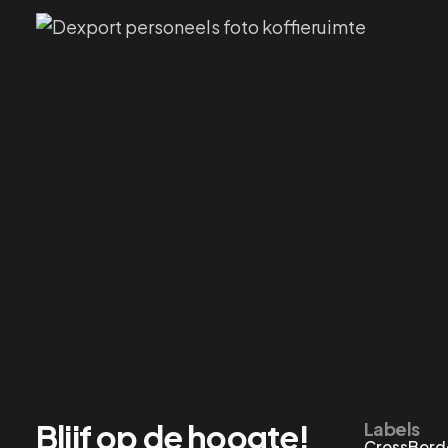
Blijf op de hoogte!
Labels
CrossBord