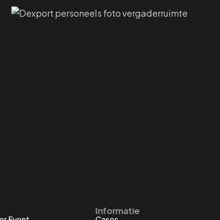
Informatie
er Event
Cases