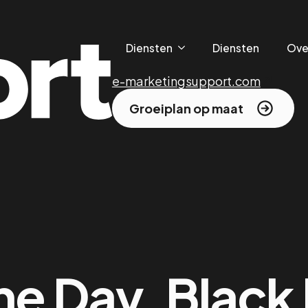
Diensten
Diensten
Ove
e-marketingsupport.com
hop opstarten
/
Amazon Prime Day, Black Friday en C
Groeiplan op maat
e Day, Black 