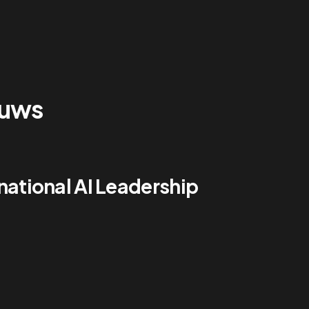
euws
national AI Leadership