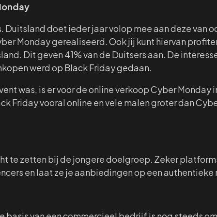
 Monday
. Duitsland doet ieder jaar volop mee aan deze van oo
Cyber Monday gerealiseerd. Ook jij kunt hiervan profite
tsland. Dit geven 41% van de Duitsers aan. De interesse
inkopen werd op Black Friday gedaan.
event was, is er voor de online verkoop Cyber Monday i
ck Friday vooral online en vele malen groter dan Cyb
ght te zetten bij de jongere doelgroep. Zeker platforms
ncers en laat ze je aanbiedingen op een authentieke
De basis van een commercieel bedrijf is nog steeds om