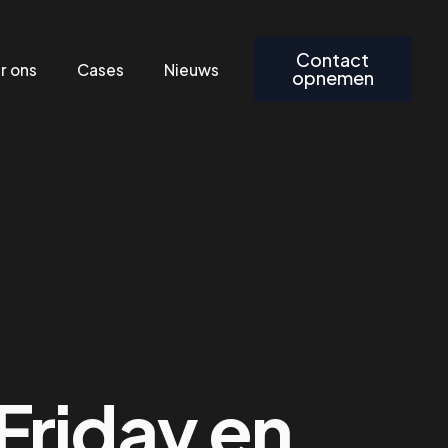
Contact
r ons
Cases
Nieuws
opnemen
yber Monday staan voor de deur!
Friday en