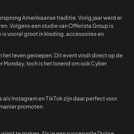
rsprong Amerikaanse traditie. Vorig jaar werd er
ren. Volgens een studie van Offerista Group is
 is vooral groot in kleding, accessoires en
n het leven geroepen. Dit event vindt direct op de
er Monday, toch is het lonend om ook Cyber
 als Instagram en TikTok zijn daar perfect voor.
 manier promoten.
 winst te maken. Als je een succesvolle Duitse