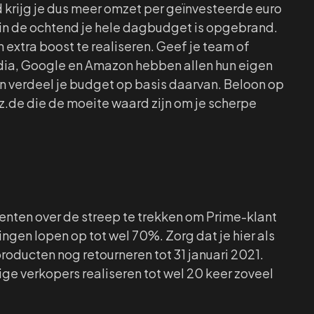
d krijg je dus meer omzet per geïnvesteerde euro
r in de ochtend je hele dagbudget is opgebrand.
 extra boost te realiseren. Geef je team of
dia, Google en Amazon hebben allen hun eigen
 verdeel je budget op basis daarvan. Beloon op
z.de die de moeite waard zijn om je scherpe
enten over de streep te trekken om Prime-klant
gen lopen op tot wel 70%. Zorg dat je hier als
roducten nog retourneren tot 31 januari 2021.
ige verkopers realiseren tot wel 20 keer zoveel