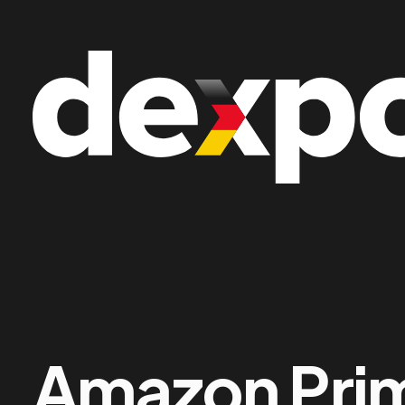
Homepagina
/
Nieuws – Overzicht
/
Duitse webs
Amazon Prim