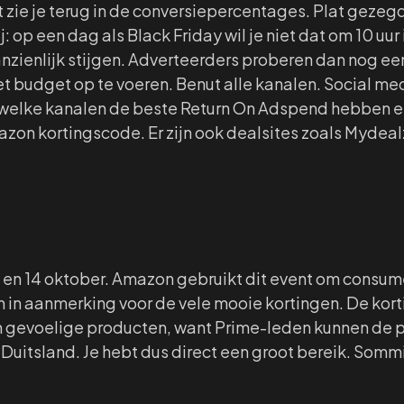
 zie je terug in de conversiepercentages. Plat gezeg
: op een dag als Black Friday wil je niet dat om 10 uu
nzienlijk stijgen. Adverteerders proberen dan nog een
 budget op te voeren. Benut alle kanalen. Social me
welke kanalen de beste Return On Adspend hebben en
on kortingscode. Er zijn ook dealsites zoals Mydeal
3 en 14 oktober. Amazon gebruikt dit event om consum
n aanmerking voor de vele mooie kortingen. De kortin
van gevoelige producten, want Prime-leden kunnen de p
 Duitsland. Je hebt dus direct een groot bereik. Somm