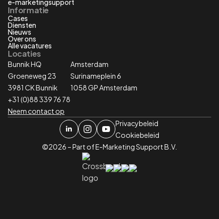
e-marketingsupport
Informatie
Cases
Diensten
Nieuws
Over ons
Alle vacatures
Locaties
Bunnik HQ
Amsterdam
Groeneweg 23
Surinameplein 6
3981 CK Bunnik
1058 GP Amsterdam
+31 (0)88 339 76 78
Neem contact op
Privacybeleid
Cookiebeleid
©2026 – Part of E-Marketing Support B.V.