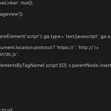
wLinker’, true]);
ageview’]);
teElement(‘script’); ga.type = ’text/javascript’; ga.a
cument.location.protocol ? ‘https://’ : ‘http://’) +
et/dc.js’;
lementsByTagName(‘script’)[0]; s.parentNode.insertB
zo uit: