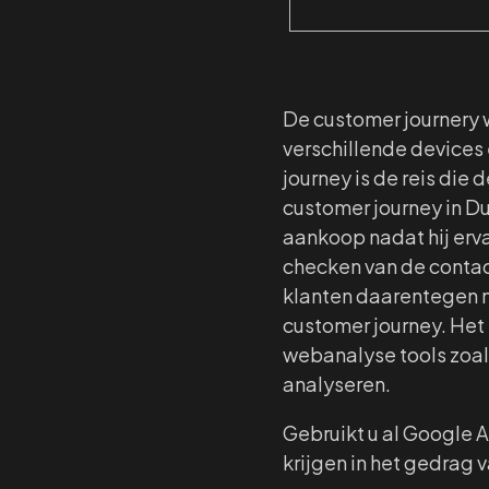
De customer journery 
verschillende device
journey is de reis die
customer journey in D
aankoop nadat hij ervan
checken van de contac
klanten daarentegen 
customer journey. Het 
webanalyse tools zoals
analyseren.
Gebruikt u al Google A
krijgen in het gedrag v