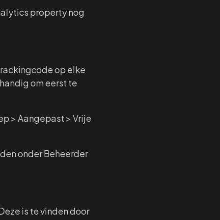
alytics property nog
 trackingcode op elke
handig om eerst te
p > Aangepast > Vrije
nden onder Beheerder
eze is te vinden door