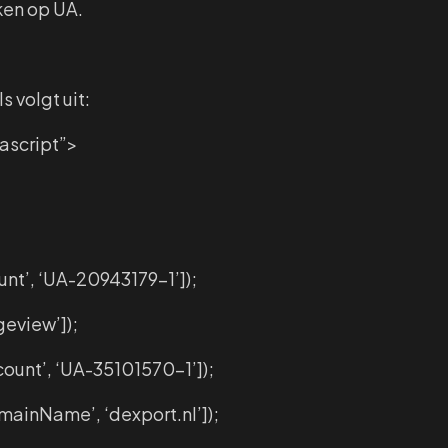
ken op UA.
s volgt uit:
vascript”>
nt’, ‘UA-20943179-1’]);
eview’]);
ount’, ‘UA-35101570-1’]);
ainName’, ‘dexport.nl’]);