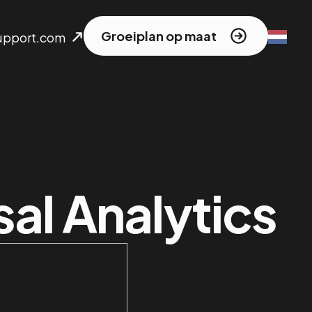
Groeiplan op maat
upport.com
al Analytics