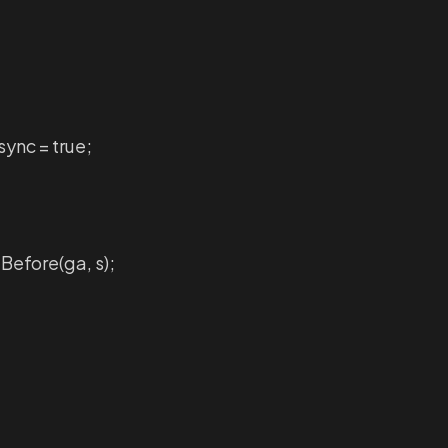
sync = true;
efore(ga, s);