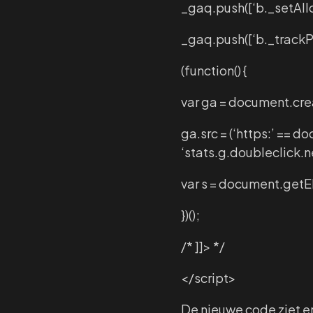
_gaq.push([‘b._setAllo
_gaq.push([‘b._trackP
(function() {
var ga = document.crea
ga.src = (‘https:’ == do
‘stats.g.doubleclick.n
var s = document.getE
})();
/* ]]> */
</script>
De nieuwe code ziet er 