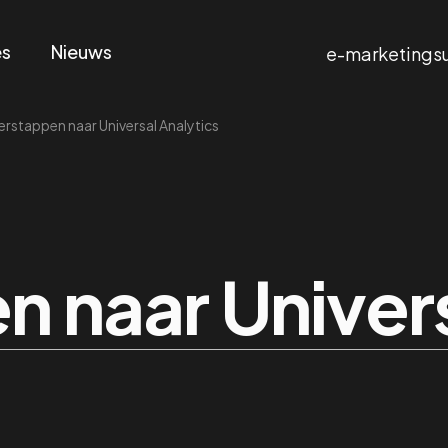
es
Nieuws
e-marketings
rstappen naar Universal Analytics
 naar Univers