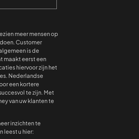
ngezien meer mensen op
 doen. Customer
t algemeen is de
nt maakt eerst een
aties hiervoor zijn het
ces. Nederlandse
or een kortere
uccesvol te zijn. Met
ney van uw klanten te
eer inzichten te
 leest u hier: