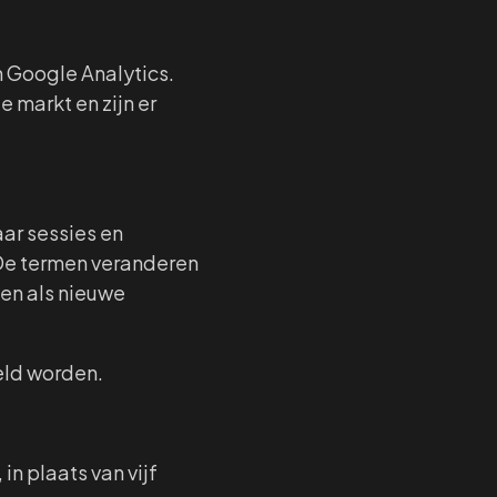
n Google Analytics.
 markt en zijn er
aar sessies en
De termen veranderen
en als nieuwe
eld worden.
in plaats van vijf