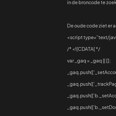
in de broncode te zoe
De oude code ziet er al
<script type=”text/ja
/* <![CDATA[ */
var _gaq = _gaq || [];
_gaq.push([‘_setAccou
_gaq.push([‘_trackPag
_gaq.push([‘b._setAcc
_gaq.push([‘b._setDom